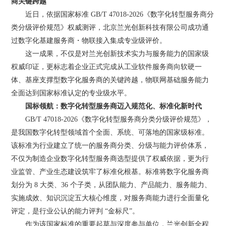
商关键跨越
近日，依据国家标准 GB/T 47018-2026《数字化转型服务商分
类分级评价规范》权威测评，北京兰光创新科技有限公司成功通
过数字化基建服务商・物联接入集成专业级评价。
这一成果，不仅是对兰光创新技术实力与服务能力的国家级
权威印证，更标志着企业正式完成从工业软件服务商向软硬一
体、基座支撑型数字化服务商的关键跨越，物联网基础服务能力
全面达到国家标准认定的专业级水平。
国标领航：数字化转型服务商迈入规范化、标准化新时代
GB/T 47018-2026《数字化转型服务商分类分级评价规范》，
是我国数字化转型领域首个全面、系统、可落地的国家级标准。
该标准为行业建立了统一的服务商分类、分级与能力评价体系，
不仅为制造企业数字化转型服务商选型提供了权威依据，更为行
业监管、产业生态建设筑牢了标准化根基。标准将数字化服务商
划分为 8 大类、36 个子类，从团队能力、产品能力、服务能力、
实施成效、知识沉淀五大核心维度，对服务商能力进行全面量化
评定，是行业公认的能力评判 “金标尺”。
作为该国家标准的重要起草与深度参与单位，兰光创新全程