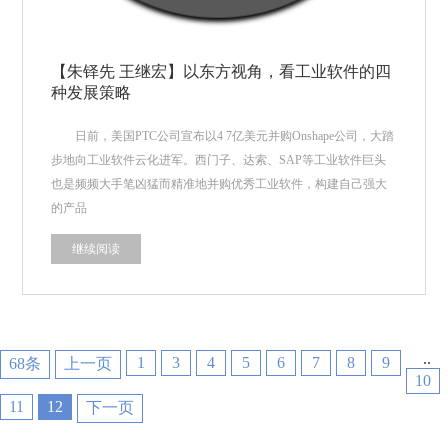
【朱铎先 王继宏】以东方视角，看工业软件的四
种发展策略
日前，美国PTC公司宣布以4 7亿美元并购Onshape公司，大踏
步地向工业软件云化进军。西门子、达索、SAP等工业软件巨头
也是频频大手笔凶猛而精准地并购优秀工业软件，构建自己强大
的产品
继续阅读
..
1
3
4
5
6
7
8
9
68条
上一页
10
11
12
下一页